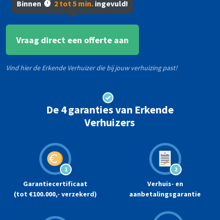
Binnen
2 tot 5 min.
ingevuld!
Postcode
Huisnummer
*
*
Vraag direct een offerte aan
Vind hier de Erkende Verhuizer die bij jouw verhuizing past!
De 4 garanties van Erkende
Verhuizers
1
2
Garantiecertificaat
Verhuis- en
(tot €100.000,- verzekerd)
aanbetalingsgarantie