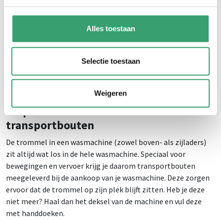
Let op:
er blijft altijd wat water achter in de wasmachine. Dit
zijn onnodige kilo’s die je moet tillen en je wilt voorkomen
Alles toestaan
dat er een plas water achterblijft in je woning of
verhuiswagen. Laat dit water dus eerst uit de wasmachine
lopen voordat je gaat verhuizen. Hoe je dit doet? Draai de
Selectie toestaan
waterkraan los, verwijder de afvoerslang en leg deze in een
emmer. Zo kan het water makkelijk weg. Leg ook een
handdoek bij het filter aan de voorkant.
Weigeren
Stap 3: Zet de trommel vast met
transportbouten
De trommel in een wasmachine (zowel boven- als zijladers)
zit altijd wat los in de hele wasmachine. Speciaal voor
bewegingen en vervoer krijg je daarom transportbouten
meegeleverd bij de aankoop van je wasmachine. Deze zorgen
ervoor dat de trommel op zijn plek blijft zitten. Heb je deze
niet meer? Haal dan het deksel van de machine en vul deze
met handdoeken.