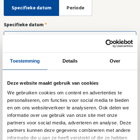
Specifieke datum
Periode
Specifieke datum
*
Toestemming
Details
Over
Is je gewenste dag niet beschikbaar? Vind een andere
Erkende Verhuizer
Deze website maakt gebruik van cookies
We gebruiken cookies om content en advertenties te
Wie gaan er verhuizen?
personaliseren, om functies voor social media te bieden
en om ons websiteverkeer te analyseren. Ook delen we
informatie over uw gebruik van onze site met onze
Volwassenen
-
+
partners voor social media, adverteren en analyse. Deze
12+ jaar
partners kunnen deze gegevens combineren met andere
informatie die u aan ze heeft verstrekt of die ze hebben