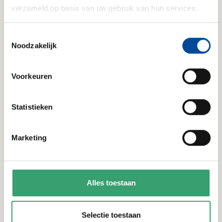
Kinderen
-
+
verzameld op basis van uw gebruik van hun services.
3-12 jaar
Toestemmingsselectie
Baby's
-
+
Noodzakelijk
0-2 jaar
Voorkeuren
Optioneel:
Ja, ik wil per e-mail tips en interessante
Statistieken
aanbiedingen ontvangen.
Marketing
Ik ga akkoord met de
Gebruiksvoorwaarden van
Verhuizen.nl
en het
Privacybeleid van
Verhuizen.nl.
*
Alles toestaan
Versturen
Selectie toestaan