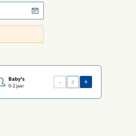
Baby's
-
+
0-2 jaar