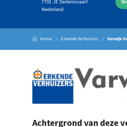
Vr
7701 JE
Dedemsvaart
Nederland
Home
Erkende Verhuizers
Varwijk V
Achtergrond van deze v