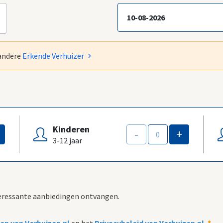
 andere
Erkende Verhuizer
Kinderen
-
+
3-12 jaar
nteressante aanbiedingen ontvangen.
n van Verhuizen.nl
en het
Privacybeleid van Verhuizen.nl.
*