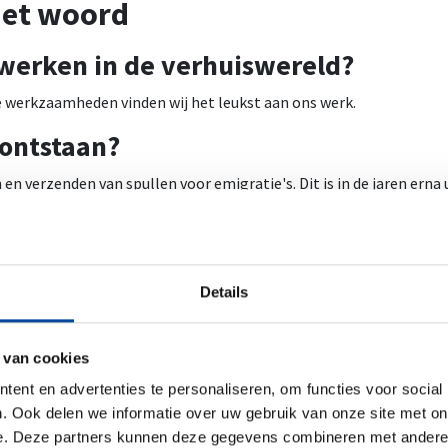
het woord
 werken in de verhuiswereld?
e werkzaamheden vinden wij het leukst aan ons werk.
f ontstaan?
 verzenden van spullen voor emigratie's. Dit is in de jaren erna u
uurzaamheid?
ze bedrijfsstrategie. We kijken voortdurend hoe we kunnen verbet
Details
and die binnenkort gaat verhuizen?
 van cookies
n er om je te helpen! En probeer niet te veel spullen in één doos te
ent en advertenties te personaliseren, om functies voor social
. Ook delen we informatie over uw gebruik van onze site met on
e. Deze partners kunnen deze gegevens combineren met andere i