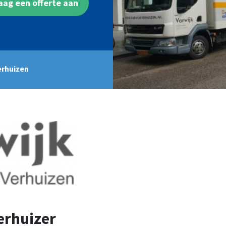
aag een offerte aan
erhuizen
erhuizer