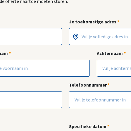
e de offerte naartoe moeten sturen.
Je toekomstige adres
*
Postcode
Huisnummer
*
*
naam
*
Achternaam
*
Telefoonnummer
*
Specifieke datum
*