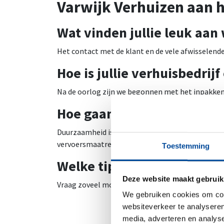
Varwijk Verhuizen aan 
Wat vinden jullie leuk aan
Het contact met de klant en de vele afwisselend
Hoe is jullie verhuisbedrij
Na de oorlog zijn we begonnen met het inpakken en
Hoe gaan jullie om met d
Duurzaamheid is een belangrijk onderdeel van on
vervoersmaatregelen en verpakkingsmaterialen.
Toestemming
Welke tip geven jullie iem
Deze website maakt gebruik
Vraag zoveel mogelijk advies. Verhuisbedrijven zij
We gebruiken cookies om cont
websiteverkeer te analyseren
media, adverteren en analys