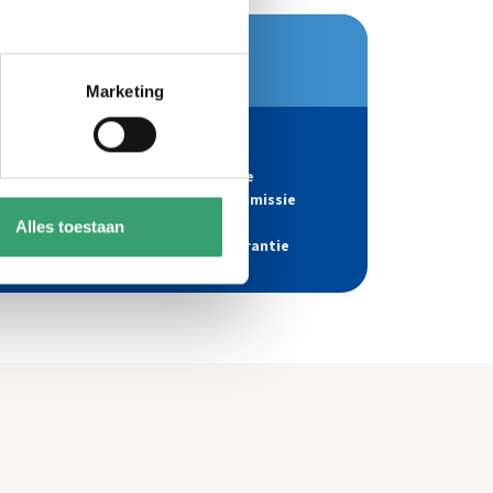
Marketing
Recht op
onafhankelijke
geschillencommissie
met
4
Alles toestaan
nakomingsgarantie