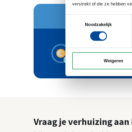
verstrekt of die ze hebben v
Toestemmingsselectie
Noodzakelijk
Garantiecertificaat
(tot €100.000,-
verzekerd)
1
Weigeren
Ve
Vraag je verhuizing aan