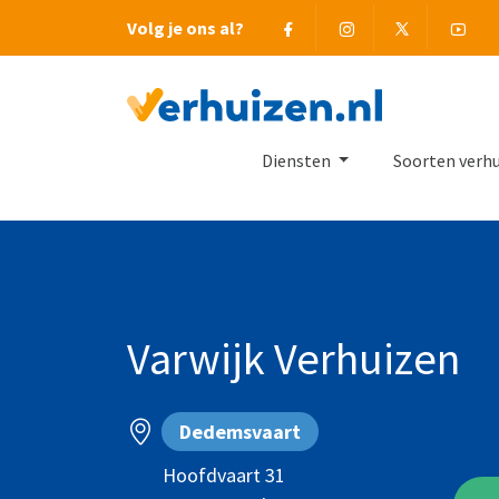
Facebook
Instagram
Twitter
You
Volg je ons al?
Terug naar Homepage
Diensten
Soorten verh
Varwijk Verhuizen
Dedemsvaart
Hoofdvaart 31