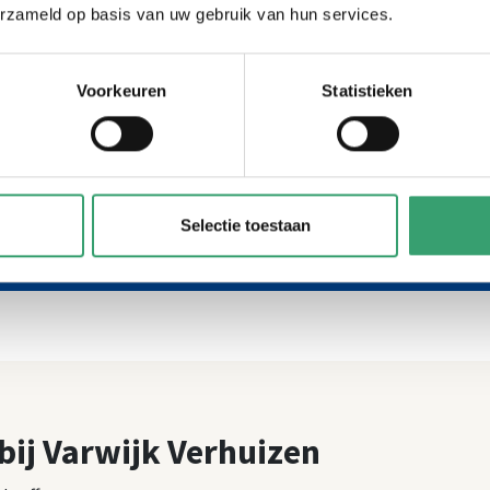
erzameld op basis van uw gebruik van hun services.
De 4 garanties van Erkende Verhuizers
Voorkeuren
Statistieken
Opgeleid en
gecertificeerd
2
personeel
3
Selectie toestaan
rhuis- en aanbetalingsgarantie
 bij Varwijk Verhuizen