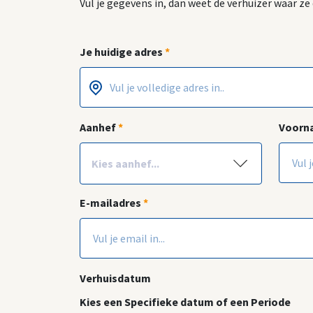
Vul je gegevens in, dan weet de verhuizer waar z
Je huidige adres
*
Postcode
Huisnummer
*
*
Aanhef
*
Voor
E-mailadres
*
Verhuisdatum
Kies een Specifieke datum of een Periode