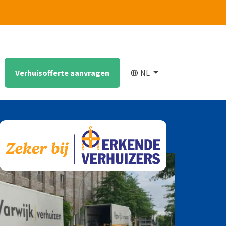
Verhuisofferte aanvragen
NL