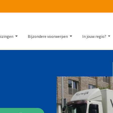
Tube
uizingen
Bijzondere voorwerpen
In jouw regio?