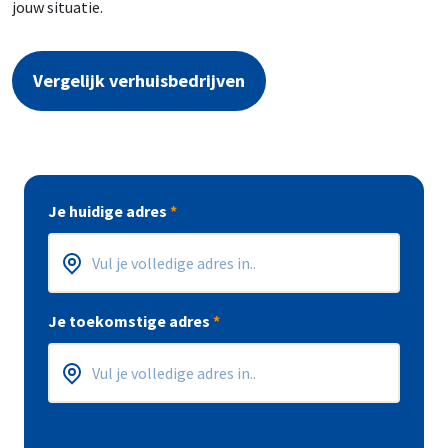
jouw situatie.
Vergelijk verhuisbedrijven
Je huidige adres
*
Postcode
Huisnummer
*
*
Je toekomstige adres
*
Postcode
Huisnummer
*
*