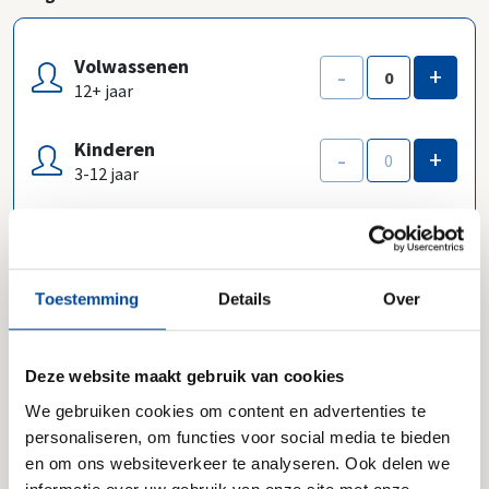
Volwassenen
-
+
12+ jaar
Kinderen
-
+
3-12 jaar
Baby's
-
+
0-2 jaar
Toestemming
Details
Over
Deze website maakt gebruik van cookies
Optioneel:
Ja, ik wil per e-mail tips en interessante
aanbiedingen ontvangen.
We gebruiken cookies om content en advertenties te
personaliseren, om functies voor social media te bieden
en om ons websiteverkeer te analyseren. Ook delen we
Ik ga akkoord met de
Gebruiksvoorwaarden van