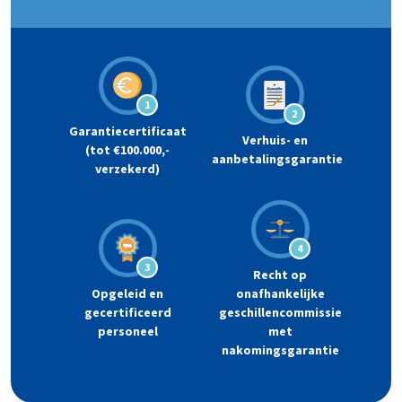
1
2
Garantiecertificaat
Verhuis- en
(tot €100.000,-
aanbetalingsgarantie
verzekerd)
4
3
Recht op
Opgeleid en
onafhankelijke
gecertificeerd
geschillencommissie
personeel
met
nakomingsgarantie