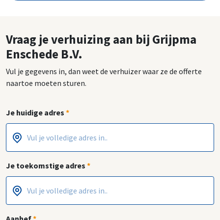
Vraag je verhuizing aan bij Grijpma
Enschede B.V.
Vul je gegevens in, dan weet de verhuizer waar ze de offerte
naartoe moeten sturen.
Je huidige adres
*
Postcode
Huisnummer
*
*
Je toekomstige adres
*
Postcode
Huisnummer
*
*
Aanhef
*