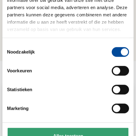
informatie over uw gebruik van onze site met onze
Verhuizen.nl
en het
Privacybeleid van
partners voor social media, adverteren en analyse. Deze
Verhuizen.nl.
*
partners kunnen deze gegevens combineren met andere
informatie die u aan ze heeft verstrekt of die ze hebben
verzameld op basis van uw gebruik van hun services.
Versturen
Toestemmingsselectie
Noodzakelijk
Voorkeuren
Lees ook onze artikelen
Statistieken
Marketing
Alles toestaan