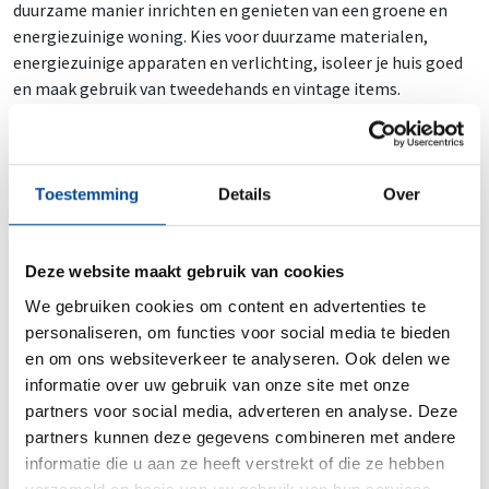
duurzame manier inrichten en genieten van een groene en
energiezuinige woning. Kies voor duurzame materialen,
energiezuinige apparaten en verlichting, isoleer je huis goed
en maak gebruik van tweedehands en vintage items.
Daarnaast kun je groene schoonmaakproducten gebruiken en
overwegen om duurzame energiebronnen te installeren. Door
bewuste keuzes te maken tijdens je verhuizing draag je bij aan
een beter milieu en geniet je van een comfortabele en
Toestemming
Details
Over
duurzame woning. Begin vandaag nog met het creëren van
een milieuvriendelijke leefomgeving waar jij je helemaal thuis
gaat voelen!
Deze website maakt gebruik van cookies
We gebruiken cookies om content en advertenties te
Tip: lees ook ons artikel over duurzame verhuizingen!
personaliseren, om functies voor social media te bieden
Verhuis milieubewust via een
en om ons websiteverkeer te analyseren. Ook delen we
informatie over uw gebruik van onze site met onze
Erkende Verhuizer!
partners voor social media, adverteren en analyse. Deze
Een milieubewuste verhuizing begint bij het kiezen van een
partners kunnen deze gegevens combineren met andere
Erkende Verhuizer
. Deze professionele verhuisbedrijven
informatie die u aan ze heeft verstrekt of die ze hebben
hebben niet alleen de expertise om jouw verhuizing soepel te