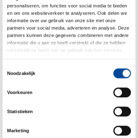
verlopen. Zo heb je een hoop minder stress rondom de
personaliseren, om functies voor social media te bieden
verhuisdag. Via Verhuizen.nl vraag je vrijblijvend meerdere
en om ons websiteverkeer te analyseren. Ook delen we
offertes
aan bij Erkende Verhuisbedrijven.
informatie over uw gebruik van onze site met onze
partners voor social media, adverteren en analyse. Deze
partners kunnen deze gegevens combineren met andere
Vergelijk verhuisbedrijven
informatie die u aan ze heeft verstrekt of die ze hebben
verzameld op basis van uw gebruik van hun services.
Toestemmingsselectie
Noodzakelijk
Je huidige adres
*
Voorkeuren
Statistieken
Postcode
Huisnummer
*
*
Je toekomstige adres
*
Marketing