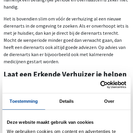
handig.
Het is bovendien slim om vóór de verhuizing al een nieuwe
dierenarts in de omgeving te zoeken. Als er onverhoopt iets is
met je huisdier, dan kan je direct bij de dierenarts terecht.
Mocht de wenperiode minder goed dan verwacht gaan, dan
heeft een dierenarts ook altijd goede adviezen. Op advies van
de dierenarts kan er bijvoorbeeld ook met kalmerende
medicijnen gestart worden.
Laat een Erkende Verhuizer je helpen
Ben je bang dat je niet voldoende tijd hebt voor jouw
aanstaande verhuizing? Bijvoorbeeld omdat je niet genoeg
(bijzonder) verlof dagen hebt of omdat het een grote
Toestemming
Details
Over
verhuizing betreft? Dan is het verstandig om te overwegen
een professioneel verhuisbedrijf in te schakelen.
Professionele verhuizers weten namelijk precies wat ze
Deze website maakt gebruik van cookies
moeten doen om jouw verhuizing snel en efficiënt te laten
We gebruiken cookies om content en advertenties te