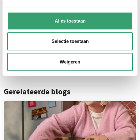
Postcode
Huisnummer
*
*
Alles toestaan
Vraag direct een offerte aan
Selectie toestaan
Verhuizen.nl is een
initiatief van
Weigeren
Gerelateerde blogs