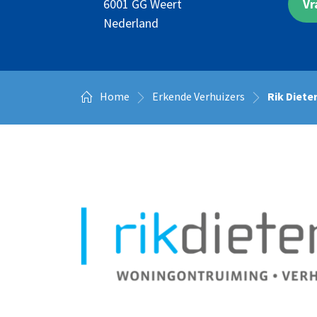
Vr
6001 GG
Weert
Nederland
Home
Erkende Verhuizers
Rik Diete