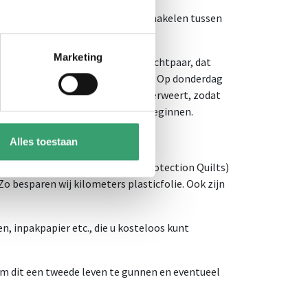
ij hebben ervaring in het snel schakelen tussen
Marketing
el afscheid bij van een ouder echtpaar, dat
n op een zorglocatie in Roermond. Op donderdag
n grote kantoorverhuizing in Nederweert, zodat
nroute, waarna het weekend kan beginnen.
Alles toestaan
met de duurzame verhuishoezen (Protection Quilts)
Zo besparen wij kilometers plasticfolie. Ook zijn
n, inpakpapier etc., die u kosteloos kunt
om dit een tweede leven te gunnen en eventueel