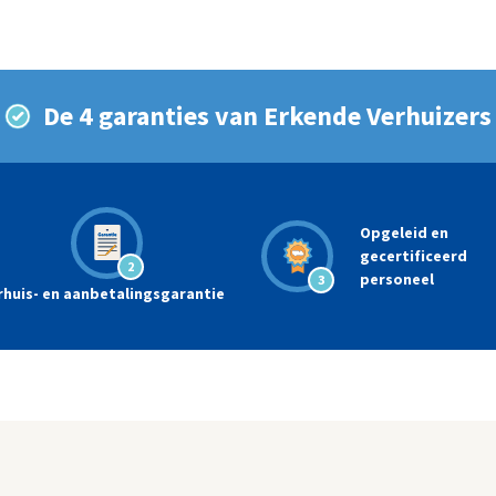
De 4 garanties van Erkende Verhuizers
Opgeleid en
gecertificeerd
2
personeel
3
rhuis- en aanbetalingsgarantie