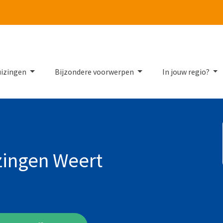
Tube
uizingen
Bijzondere voorwerpen
In jouw regio?
zingen Weert