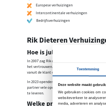
Europese verhuizingen
Intercontinentale verhuizingen
Bedrijfsverhuizingen
Rik Dieteren Verhuizin
Hoe is jullie verhuisbedrij
In 2007 zag Rik dat Roermond behoefte had aan z
het vertrouwen. Door mond-tot-mond reclame gro
Toestemming
vanuit de klant ook de vraag naar verhuizingen 
In 2023 openden wij ons tweede kantoor in Weert
Deze website maakt gebruik
partner vele opdrachten uitvoert. Elke dag rijd
We gebruiken cookies om cont
te leveren.
websiteverkeer te analyseren
Welke projecten vinden jul
media, adverteren en analys