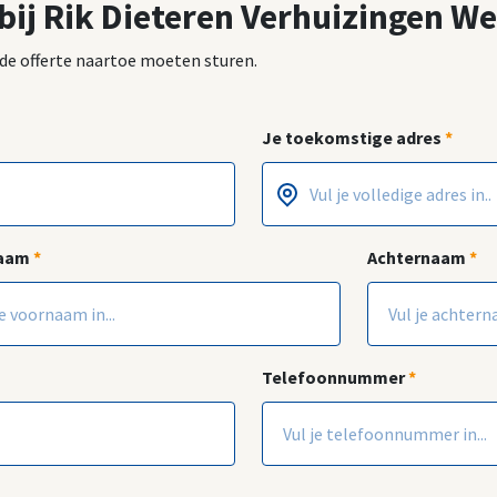
 bij Rik Dieteren Verhuizingen W
e de offerte naartoe moeten sturen.
Je toekomstige adres
*
Postcode
Huisnummer
*
*
naam
*
Achternaam
*
Telefoonnummer
*