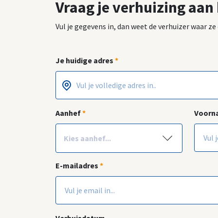
Vraag je verhuizing aan
Vul je gegevens in, dan weet de verhuizer waar z
Je huidige adres
*
Postcode
Huisnummer
*
*
Aanhef
*
Voor
E-mailadres
*
Verhuisdatum