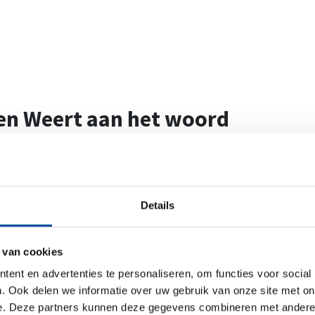
gen Weert aan het woord
f ontstaan?
ijn dienstverlening: het met respect ontruimen van woningen. Hij
eide het bedrijf, waardoor hij al snel medewerkers in dienst na
Details
in Roermond, Weert en omstreken.
. Na al die jaren kunnen we met trots zeggen dat Team RD - inmid
 van cookies
en drie teams door de regio om u op professionele wijze te verhu
ent en advertenties te personaliseren, om functies voor social
. Ook delen we informatie over uw gebruik van onze site met on
lie het leukst om te doen?
e. Deze partners kunnen deze gegevens combineren met andere i