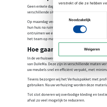
verstrekt of die ze hebben v
Geen enkele dag is hetzelfde, dat maakt het werk
verschillende situaties en vinden een oplossing v
Toestemmingsselectie
Noodzakelijk
Op maandag verhuizen we een jong gezin naar hu
hun huis na ruim 40 jaar verwisselt voor een pr
ontruimen we een woning respectvol na een overl
het team op maandag fris kan starten op de nieu
Hoe gaan jullie om met du
Weigeren
In de verhuiswereld is het gebruikelijk om meube
van DuVeMa. Deze zijn in verschillende maten verk
uw meubels snel en efficiënt verpakt, met minim
Tevens bezorgen wij het Verhuispakket met profes
gebruiken. Na uw verhuizing worden deze materi
Tot slot doneren wij overbodige kleding en text
afval zo veel mogelijk te reduceren.