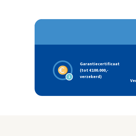
Garantiecertificaat
(tot €100.000,-
verzekerd)
1
Ve