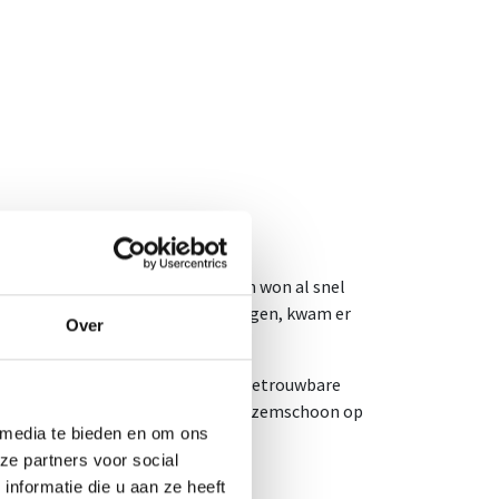
 begon klein, maar dacht groot en won al snel
m. Naast het ontruimen van woningen, kwam er
Over
dels 25 man en vrouw sterk - als betrouwbare
izen of woningen te ontruimen en bezemschoon op
 media te bieden en om ons
ze partners voor social
nformatie die u aan ze heeft