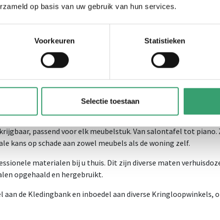
erzameld op basis van uw gebruik van hun services.
 mooi. Elke dag een nieuwe puzzel die wij als Team RD oplossen. W
oor elke uitdaging.
Voorkeuren
Statistieken
n droomwoning in Herten. Dinsdag wonen we in Weert een emotione
achtig appartement. 's Woensdags verhuizen we een bewoner inter
ijden in Heythuysen. Dan sluiten we op vrijdag de week af met ee
we locatie. Tot slot rijden twee collega's op zaterdag onze Doze
urzaamheid en innovatie?
Selectie toestaan
ls te verpakken met dekens en plasticfolie. Wij werken al jaren 
rijgbaar, passend voor elk meubelstuk. Van salontafel tot piano. 
ale kans op schade aan zowel meubels als de woning zelf.
sionele materialen bij u thuis. Dit zijn diverse maten verhuisdoze
alen opgehaald en hergebruikt.
iel aan de Kledingbank en inboedel aan diverse Kringloopwinkels, 