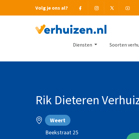
Facebook
Instagram
Twitter
You
Volg je ons al?
Terug naar Homepage
Diensten
Soorten verh
Rik Dieteren Verhui
Weert
Beekstraat 25