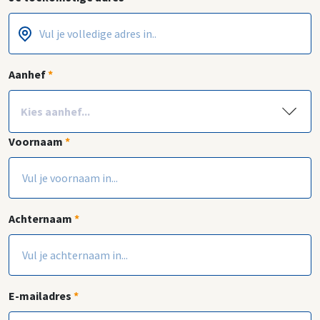
Postcode
Huisnummer
*
*
Aanhef
*
Voornaam
*
Achternaam
*
E-mailadres
*