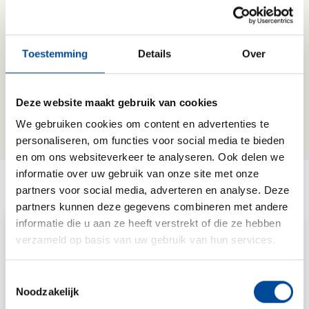
Ik ga akkoord met de
Gebruiksvoorwaarden van
Verhuizen.nl
en het
Privacybeleid van
Verhuizen.nl.
*
Toestemming
Details
Over
Versturen
Deze website maakt gebruik van cookies
We gebruiken cookies om content en advertenties te
personaliseren, om functies voor social media te bieden
en om ons websiteverkeer te analyseren. Ook delen we
informatie over uw gebruik van onze site met onze
Lees ook onze artikelen
partners voor social media, adverteren en analyse. Deze
partners kunnen deze gegevens combineren met andere
informatie die u aan ze heeft verstrekt of die ze hebben
verzameld op basis van uw gebruik van hun services.
Toestemmingsselectie
Noodzakelijk