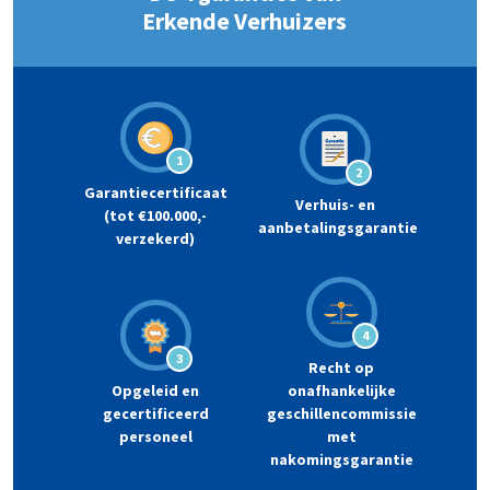
Erkende Verhuizers
1
2
Garantiecertificaat
Verhuis- en
(tot €100.000,-
aanbetalingsgarantie
verzekerd)
4
3
Recht op
Opgeleid en
onafhankelijke
gecertificeerd
geschillencommissie
personeel
met
nakomingsgarantie