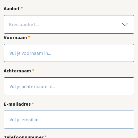
Postcode
Huisnummer
*
*
Aanhef
*
Voornaam
*
Achternaam
*
E-mailadres
*
Telefoonnummer
*