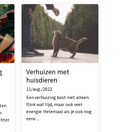
g
Verhuizen met
huisdieren
11/aug./2022
Een verhuizing kost niet alleen
flink wat tijd, maar ook veel
eten
energie. Helemaal als je ook nog
n
eens ...
chter