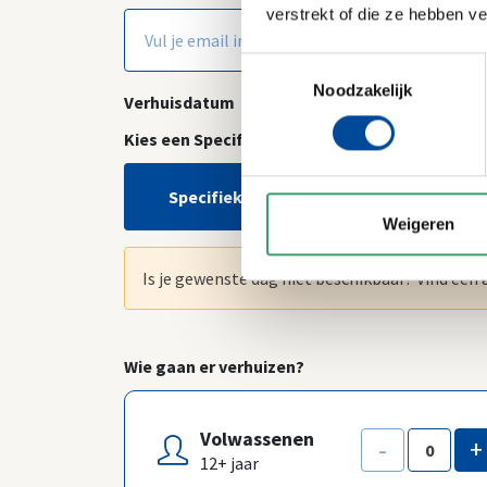
verstrekt of die ze hebben v
Toestemmingsselectie
Noodzakelijk
Verhuisdatum
Kies een Specifieke datum of een Periode
Specifieke datum
Periode
Weigeren
Is je gewenste dag niet beschikbaar? Vind een
Wie gaan er verhuizen?
Volwassenen
-
+
12+ jaar