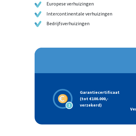
Europese verhuizingen
Intercontinentale verhuizingen
Bedrijfsverhuizingen
Garantiecertificaat
(tot €100.000,-
verzekerd)
1
Ve