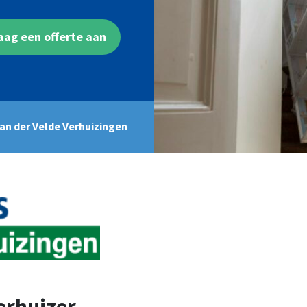
aag een offerte aan
an der Velde Verhuizingen
erhuizer