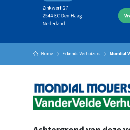
Zinkwerf 27
Vr
2544 EC
Den Haag
Nederland
Home
Erkende Verhuizers
Mondial V
Achtergrond van deze v