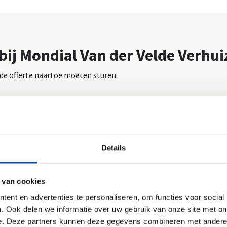
 bij Mondial Van der Velde Verhu
e de offerte naartoe moeten sturen.
Je toekomstige adres
*
Details
Postcode
Huisnummer
*
*
naam
*
Achternaam
*
 van cookies
ent en advertenties te personaliseren, om functies voor social
. Ook delen we informatie over uw gebruik van onze site met on
Telefoonnummer
*
e. Deze partners kunnen deze gegevens combineren met andere i