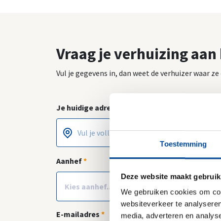
Vraag je verhuizing aan
Vul je gegevens in, dan weet de verhuizer waar z
Je huidige adres
*
Toestemming
Postcode
Huisnummer
*
*
Aanhef
*
Voor
Deze website maakt gebruik
We gebruiken cookies om cont
websiteverkeer te analyseren
E-mailadres
*
media, adverteren en analys