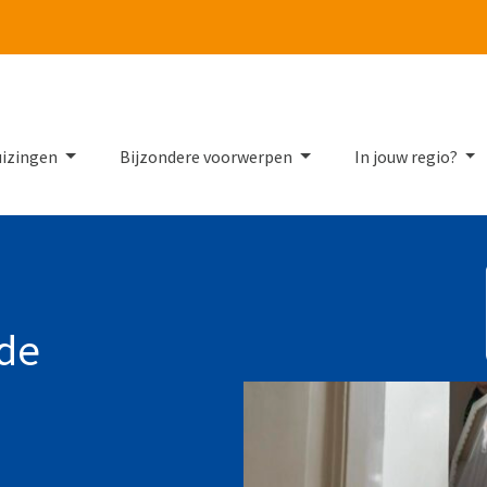
Tube
uizingen
Bijzondere voorwerpen
In jouw regio?
lde