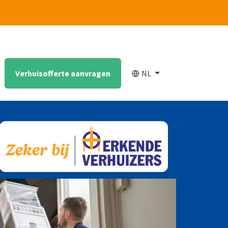
Verhuisofferte aanvragen
NL