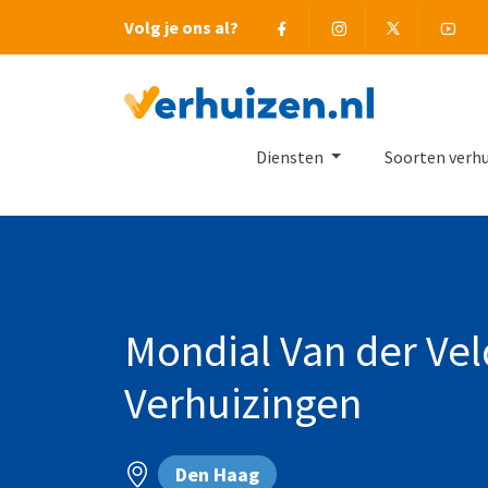
Facebook
Instagram
Twitter
You
Volg je ons al?
Terug naar Homepage
Diensten
Soorten verh
Mondial Van der Ve
Verhuizingen
Den Haag