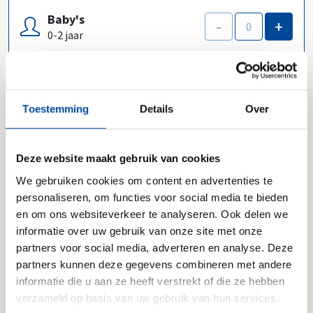
Baby's
-
+
0-2 jaar
Toestemming
Details
Over
Optioneel:
Ja, ik wil per e-mail tips en interessante
aanbiedingen ontvangen.
Deze website maakt gebruik van cookies
Ik ga akkoord met de
Gebruiksvoorwaarden van
We gebruiken cookies om content en advertenties te
Verhuizen.nl
en het
Privacybeleid van
personaliseren, om functies voor social media te bieden
Verhuizen.nl.
*
en om ons websiteverkeer te analyseren. Ook delen we
informatie over uw gebruik van onze site met onze
partners voor social media, adverteren en analyse. Deze
partners kunnen deze gegevens combineren met andere
Versturen
informatie die u aan ze heeft verstrekt of die ze hebben
verzameld op basis van uw gebruik van hun services.