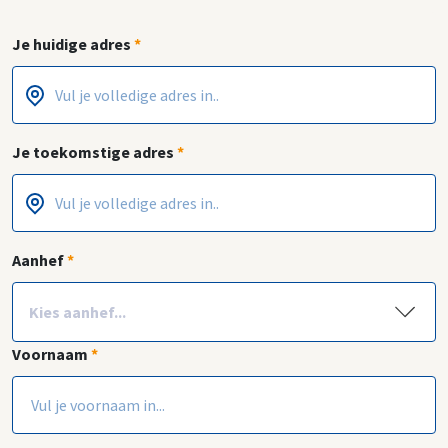
Je huidige adres
*
Postcode
Huisnummer
*
*
Je toekomstige adres
*
Postcode
Huisnummer
*
*
Aanhef
*
Voornaam
*