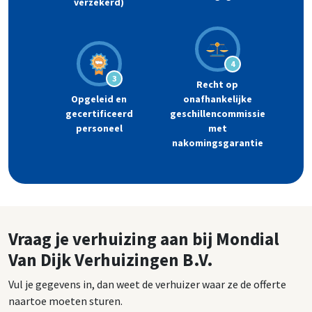
verzekerd)
4
3
Recht op
Opgeleid en
onafhankelijke
gecertificeerd
geschillencommissie
personeel
met
nakomingsgarantie
Vraag je verhuizing aan bij Mondial
Van Dijk Verhuizingen B.V.
Vul je gegevens in, dan weet de verhuizer waar ze de offerte
naartoe moeten sturen.