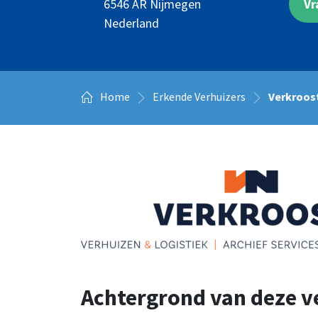
Vr
6546 AR
Nijmegen
Nederland
Home
Erkende Verhuizers
Verkroost
Achtergrond van deze v