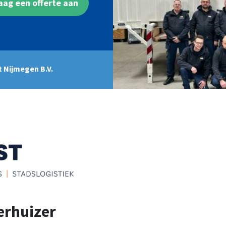
aag een offerte aan
 Nijmegen B.V.
erhuizer