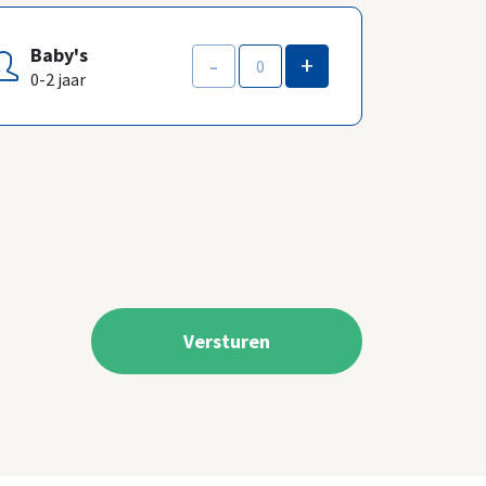
Baby's
-
+
0-2 jaar
Versturen