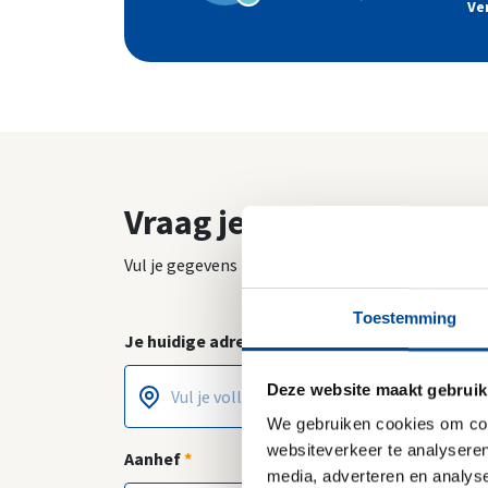
Ve
Vraag je verhuizing aan
Vul je gegevens in, dan weet de verhuizer waar z
Toestemming
Je huidige adres
*
Deze website maakt gebruik
We gebruiken cookies om cont
websiteverkeer te analyseren
Postcode
Huisnummer
*
*
Aanhef
*
Voor
media, adverteren en analys