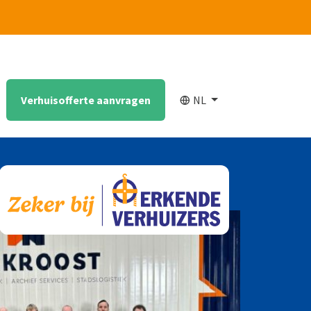
Verhuisofferte aanvragen
NL