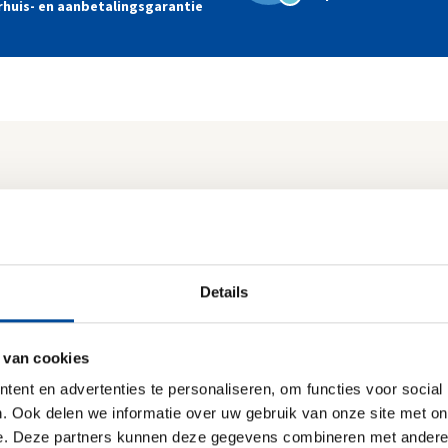
rhuis- en aanbetalingsgarantie
 bij Verkroost Nijmegen B.V.
e de offerte naartoe moeten sturen.
Details
Je toekomstige adres
*
 van cookies
ent en advertenties te personaliseren, om functies voor social
. Ook delen we informatie over uw gebruik van onze site met on
Postcode
Huisnummer
*
*
naam
*
Achternaam
*
e. Deze partners kunnen deze gegevens combineren met andere i