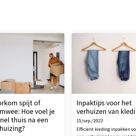
rkom spijt of
Inpaktips voor het
mwee: Hoe voel je
verhuizen van kled
snel thuis na een
15/sep./2023
huizing?
Efficiënt kleding inpakken v