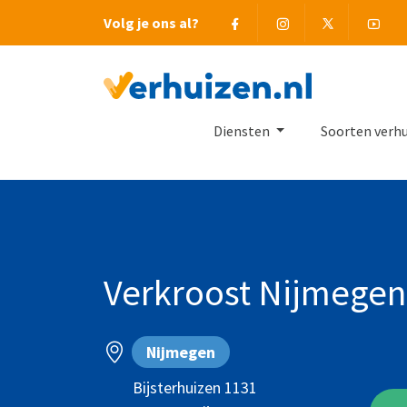
Facebook
Instagram
Twitter
You
Volg je ons al?
Terug naar Homepage
Diensten
Soorten verh
Verkroost Nijmegen 
Nijmegen
Bijsterhuizen 1131