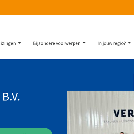
Tube
uizingen
Bijzondere voorwerpen
In jouw regio?
B.V.