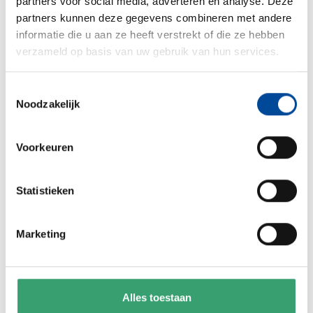
partners voor social media, adverteren en analyse. Deze
partners kunnen deze gegevens combineren met andere
informatie die u aan ze heeft verstrekt of die ze hebben
verzameld op basis van uw gebruik van hun services.
Je huidige adres
*
Toestemmingsselectie
Noodzakelijk
Postcode
Huisnummer
*
*
Je toekomstige adres
*
Voorkeuren
Statistieken
Postcode
Huisnummer
*
*
Marketing
Vraag direct een offerte aan
Verhuizen.nl is een
Alles toestaan