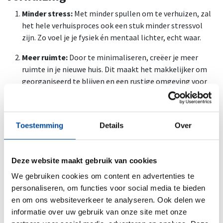
Minder stress:
Met minder spullen om te verhuizen, zal
het hele verhuisproces ook een stuk minder stressvol
zijn. Zo voel je je fysiek én mentaal lichter, echt waar.
Meer ruimte:
Door te minimaliseren, creëer je meer
ruimte in je nieuwe huis. Dit maakt het makkelijker om
georganiseerd te blijven en een rustige omgeving voor
jezelf te creëren.
Geld besparen:
Minder spullen betekent ook minder
kosten voor
opslag
en onderhoud. Een bijkomend
Toestemming
Details
Over
voordeel is dat je ook minder snel geneigd zal zijn om
impulsieve aankopen te doen. Alleen maar goed voor je
portemonnee!
Deze website maakt gebruik van cookies
We gebruiken cookies om content en advertenties te
personaliseren, om functies voor social media te bieden
Vergelijk verhuisbedrijven
en om ons websiteverkeer te analyseren. Ook delen we
informatie over uw gebruik van onze site met onze