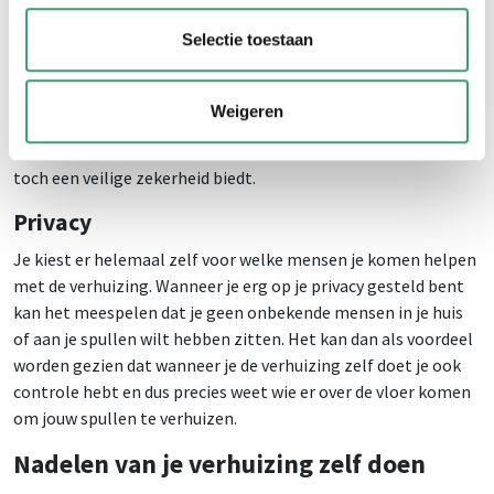
verloopt. Zo kun je bij voorspelling van regen bijvoorbeeld
Selectie toestaan
makkelijker kiezen om de verhuizing te verplaatsen, dan
wanneer je een afspraak hebt met een verhuisbedrijf. Je bent
flexibeler om op het laatste moment dingen te wijzigen of
Weigeren
voor een andere aanpak te kiezen. Sta er wel bij stil dat dit
vaak juist extra stressvol is en dat een stok achter de deur
toch een veilige zekerheid biedt.
Privacy
Je kiest er helemaal zelf voor welke mensen je komen helpen
met de verhuizing. Wanneer je erg op je privacy gesteld bent
kan het meespelen dat je geen onbekende mensen in je huis
of aan je spullen wilt hebben zitten. Het kan dan als voordeel
worden gezien dat wanneer je de verhuizing zelf doet je ook
controle hebt en dus precies weet wie er over de vloer komen
om jouw spullen te verhuizen.
Nadelen van je verhuizing zelf doen