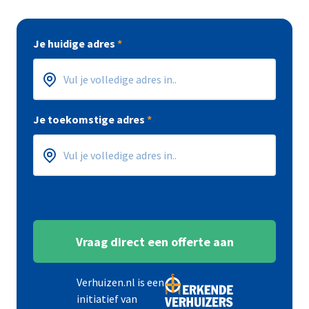
Je huidige adres
*
Postcode
Huisnummer
*
*
Je toekomstige adres
*
Postcode
Huisnummer
*
*
Vraag direct een offerte aan
Verhuizen.nl is een
initiatief van