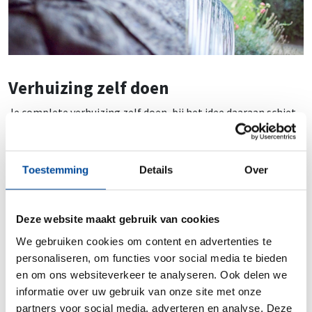
Verhuizing zelf doen
Je complete verhuizing zelf doen, bij het idee daaraan schiet
men vaak spontaan in de stress. Maar voor veel mensen is het
inhuren van een verhuisbedrijf qua budget gezien niet eens
een optie. Daarom willen wij toch ook graag de voor-en
Toestemming
Details
Over
nadelen toelichten wanneer je ervoor kiest om je verhuizing
op eigen kracht uit te voeren.
Deze website maakt gebruik van cookies
Voordelen van je verhuizing zelf doen
We gebruiken cookies om content en advertenties te
Logisch dat het feit van verminderde kosten het eerst te
personaliseren, om functies voor social media te bieden
binnen schiet wanneer je denkt aan het zelf uitvoeren van een
en om ons websiteverkeer te analyseren. Ook delen we
verhuizing. Maar er zijn ook een aantal andere voordelen die
informatie over uw gebruik van onze site met onze
misschien wat minder voordehandliggend zijn, maar toch erg
partners voor social media, adverteren en analyse. Deze