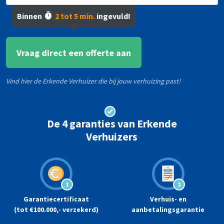
Binnen
2 tot 5 min.
ingevuld!
Postcode
Huisnummer
*
*
Vraag direct een offerte aan
Vind hier de Erkende Verhuizer die bij jouw verhuizing past!
De 4 garanties van Erkende
Verhuizers
1
2
Garantiecertificaat
Verhuis- en
(tot €100.000,- verzekerd)
aanbetalingsgarantie