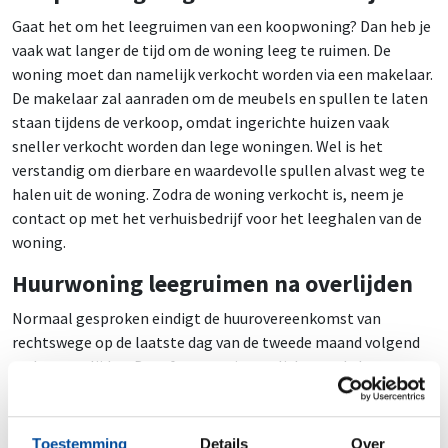
Gaat het om het leegruimen van een koopwoning? Dan heb je
vaak wat langer de tijd om de woning leeg te ruimen. De
woning moet dan namelijk verkocht worden via een makelaar.
De makelaar zal aanraden om de meubels en spullen te laten
staan tijdens de verkoop, omdat ingerichte huizen vaak
sneller verkocht worden dan lege woningen. Wel is het
verstandig om dierbare en waardevolle spullen alvast weg te
halen uit de woning. Zodra de woning verkocht is, neem je
contact op met het verhuisbedrijf voor het leeghalen van de
woning.
Huurwoning leegruimen na overlijden
Normaal gesproken eindigt de huurovereenkomst van
rechtswege op de laatste dag van de tweede maand volgend
op het overlijden. De erfgenaam is verplicht om de huur op te
zeggen. Het is mogelijk om de overeenkomst eerder te laten
eindigen, maar dit geeft je ook minder tijd om alles te regelen.
Een huurwoning moet in bijna alle gevallen in de originele
Toestemming
Details
Over