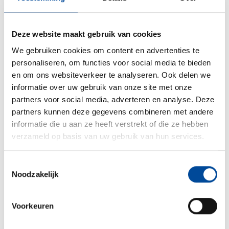
staat worden opgeleverd. Dat betekent dus niet alleen dat
alle meubels en spullen eruit gehaald moeten worden, maar
ook dat de vloerbedekking wordt verwijderd, gaten in muren
Deze website maakt gebruik van cookies
en plafonds worden gevuld, gordijnen worden verwijderd en
We gebruiken cookies om content en advertenties te
eventueel de muren terug wit worden geschilderd. Een
personaliseren, om functies voor social media te bieden
verhuisbedrijf kan dit allemaal voor je uit handen nemen.
en om ons websiteverkeer te analyseren. Ook delen we
Wat kost een woning leeghalen na
informatie over uw gebruik van onze site met onze
partners voor social media, adverteren en analyse. Deze
overlijden?
partners kunnen deze gegevens combineren met andere
De kosten voor het leeghalen van een woning na overlijden
informatie die u aan ze heeft verstrekt of die ze hebben
liggen erg uiteen. Dit komt doordat de prijs afhankelijk is van
verzameld op basis van uw gebruik van hun services.
een aantal factoren. Denk bijvoorbeeld de grootte van de
woning, omvang van de inboedel, bereikbaarheid van de
Toestemmingsselectie
woning, wat er precies moet gebeuren en of er sprake is van
Noodzakelijk
spoed of niet. De kosten voor het leeghalen van een
seniorenkamer liggen tussen de €150 en €350. Gaat het om
Voorkeuren
een grotere woning met 1 of 2 kamers? Dan betaal je
gemiddeld tussen de €150 en €600.