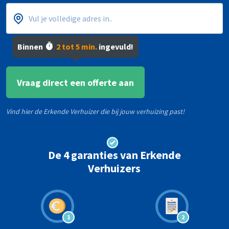
Binnen
2 tot 5 min.
ingevuld!
Postcode
Huisnummer
*
*
Vraag direct een offerte aan
Vind hier de Erkende Verhuizer die bij jouw verhuizing past!
De 4 garanties van Erkende
Verhuizers
1
2