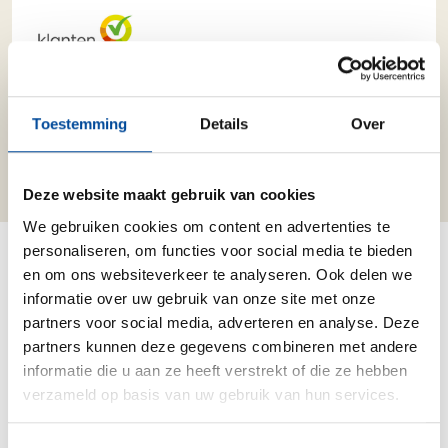
Toestemming
Details
Over
Bekijk alle verhuizers
Deze website maakt gebruik van cookies
We gebruiken cookies om content en advertenties te
personaliseren, om functies voor social media te bieden
Wat is een inpakservice bij het
en om ons websiteverkeer te analyseren. Ook delen we
verhuizen?
informatie over uw gebruik van onze site met onze
partners voor social media, adverteren en analyse. Deze
Naast alle voorbereidingen voor een verhuizing, is het
partners kunnen deze gegevens combineren met andere
inpakken van je spullen een grote stap in het verhuisproces.
informatie die u aan ze heeft verstrekt of die ze hebben
Van kopjes en bestek tot aan de tv en meubels, alles moet
verzameld op basis van uw gebruik van hun services.
mee. Dit is een tijdrovend project en alles moet ook efficiënt
en netjes ingepakt worden. Of je nu groter of kleiner gaat