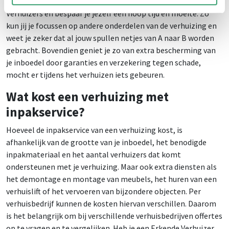
verhuizen.nl kies je voor gemak, de deskundigheid van Erkende
Verhuizers en bespaar je jezelf een hoop tijd en moeite. Zo
kun jij je focussen op andere onderdelen van de verhuizing en
weet je zeker dat al jouw spullen netjes van A naar B worden
gebracht. Bovendien geniet je zo van extra bescherming van
je inboedel door garanties en verzekering tegen schade,
mocht er tijdens het verhuizen iets gebeuren.
Wat kost een verhuizing met
inpakservice?
Hoeveel de inpakservice van een verhuizing kost, is
afhankelijk van de grootte van je inboedel, het benodigde
inpakmateriaal en het aantal verhuizers dat komt
ondersteunen met je verhuizing. Maar ook extra diensten als
het demontage en montage van meubels, het huren van een
verhuislift of het vervoeren van bijzondere objecten. Per
verhuisbedrijf kunnen de kosten hiervan verschillen. Daarom
is het belangrijk om bij verschillende verhuisbedrijven offertes
op te vragen en te vergelijken. Heb je een Erkende Verhuizer