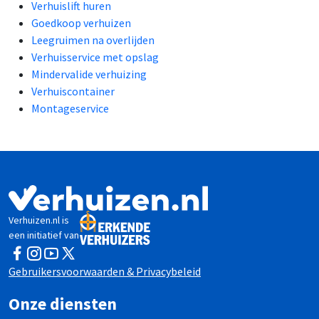
Verhuislift huren
Goedkoop verhuizen
Leegruimen na overlijden
Verhuisservice met opslag
Mindervalide verhuizing
Verhuiscontainer
Montageservice
Verhuizen.nl is
een initiatief van
Facebook
Instagram
YouTube
Twitter
Gebruikersvoorwaarden & Privacybeleid
Onze diensten