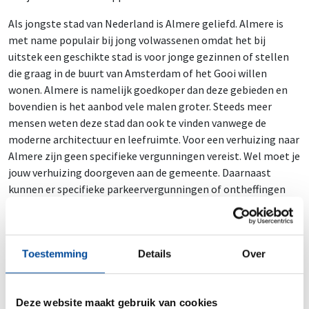
Als jongste stad van Nederland is Almere geliefd. Almere is
met name populair bij jong volwassenen omdat het bij
uitstek een geschikte stad is voor jonge gezinnen of stellen
die graag in de buurt van Amsterdam of het Gooi willen
wonen. Almere is namelijk goedkoper dan deze gebieden en
bovendien is het aanbod vele malen groter. Steeds meer
mensen weten deze stad dan ook te vinden vanwege de
moderne architectuur en leefruimte. Voor een verhuizing naar
Almere zijn geen specifieke vergunningen vereist. Wel moet je
jouw verhuizing doorgeven aan de gemeente. Daarnaast
kunnen er specifieke parkeervergunningen of ontheffingen
nodig zijn als je in bepaalde gebieden wilt parkeren tijdens de
verhuizing. Zoek dit van tevoren goed uit.
Tip: bekijk de
website van de gemeente Almere
, zo weet je
Toestemming
Details
Over
zeker dat je niets over het hoofd ziet en goed voorbereid aan
de verhuizing begint.
Deze website maakt gebruik van cookies