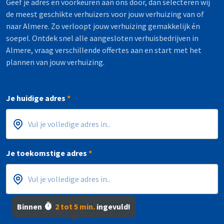
Geef je adres en voorkeuren aan ons door, dan selecteren wij
de meest geschikte verhuizers voor jouw verhuizing van of
naar Almere. Zo verloopt jouw verhuizing gemakkelijk én
soepel. Ontdek snel alle aangesloten verhuisbedrijven in
Almere, vraag verschillende offertes aan en start met het
plannen van jouw verhuizing.
Je huidige adres
*
Postcode
Huisnummer
*
*
Je toekomstige adres
*
Binnen
2 tot 5 min.
ingevuld!
Postcode
Huisnummer
*
*