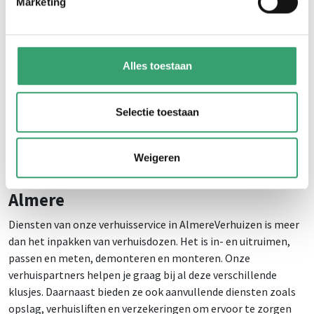
Marketing
voldoet aan jouw wensen en eisen. De beste manier om een
verhuisservice in Almere te kiezen, is door verschillende
offertes op te vragen en deze te vergelijken. Op basis van jouw
voorkeuren en locatie doen wij suggesties voor de meest
Alles toestaan
geschikte verhuisbedrijven rondom Almere. Geef je
voorkeuren direct door bij het aanvragen van een offerte, dan
kan het verhuisbedrijf een zo gedetailleerd mogelijke
Selectie toestaan
prijsopgave maken. Met de hulp van een erkend verhuisbedrijf
wordt jouw verhuizing een fluitje van een cent. Vraag vandaag
Weigeren
nog een offerte aan.
Diensten van onze verhuisservice in
Almere
Diensten van onze verhuisservice in AlmereVerhuizen is meer
dan het inpakken van verhuisdozen. Het is in- en uitruimen,
passen en meten, demonteren en monteren. Onze
verhuispartners helpen je graag bij al deze verschillende
klusjes. Daarnaast bieden ze ook aanvullende diensten zoals
opslag, verhuisliften en verzekeringen om ervoor te zorgen