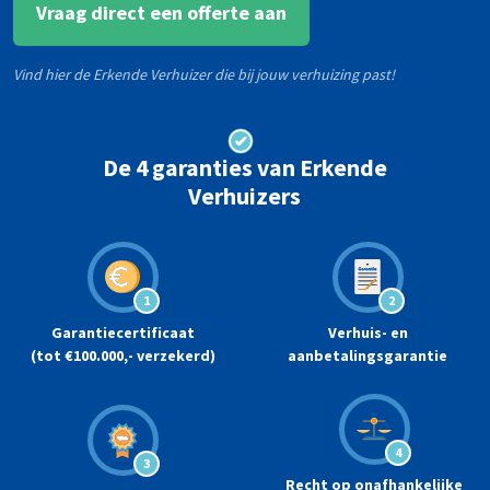
Vraag direct een offerte aan
Vind hier de Erkende Verhuizer die bij jouw verhuizing past!
De 4 garanties van Erkende
Verhuizers
1
2
Garantiecertificaat
Verhuis- en
(tot €100.000,- verzekerd)
aanbetalingsgarantie
4
3
Recht op onafhankelijke