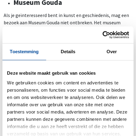
Museum Gouda
Als je geïnteresseerd bent in kunst en geschiedenis, mag een
bezoek aan Museum Gouda niet ontbreken. Het museum
herbergt een uitgebreide collectie van kunstwerken,
historische voorwerpen en Gouds plateel.
Marktplein van Gouda
Toestemming
Details
Over
Het centrale marktplein van Gouda is een bruisend en
levendig gebied, omringd door historische gebouwen en
Deze website maakt gebruik van cookies
gezellige cafés. Elke donderdagochtend wordt hier een
We gebruiken cookies om content en advertenties te
traditionele warenmarkt gehouden.
personaliseren, om functies voor social media te bieden
Een woning vinden in Gouda
en om ons websiteverkeer te analyseren. Ook delen we
informatie over uw gebruik van onze site met onze
Het vinden van een woning in Gouda kan soms een uitdaging
partners voor social media, adverteren en analyse. Deze
zijn, maar met de juiste aanpak en geduld kun je succesvol zijn.
partners kunnen deze gegevens combineren met andere
Hier zijn enkele tips die je kunt gebruiken voor het vinden van
informatie die u aan ze heeft verstrekt of die ze hebben
een geschikte woning in Gouda.
verzameld op basis van uw gebruik van hun services.