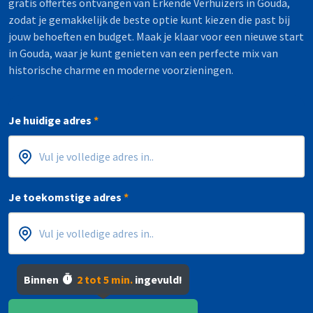
gratis offertes ontvangen van Erkende Verhuizers in Gouda,
zodat je gemakkelijk de beste optie kunt kiezen die past bij
jouw behoeften en budget. Maak je klaar voor een nieuwe start
in Gouda, waar je kunt genieten van een perfecte mix van
historische charme en moderne voorzieningen.
Je huidige adres
*
Postcode
Huisnummer
*
*
Je toekomstige adres
*
Postcode
Huisnummer
*
*
Binnen
2 tot 5 min.
ingevuld!