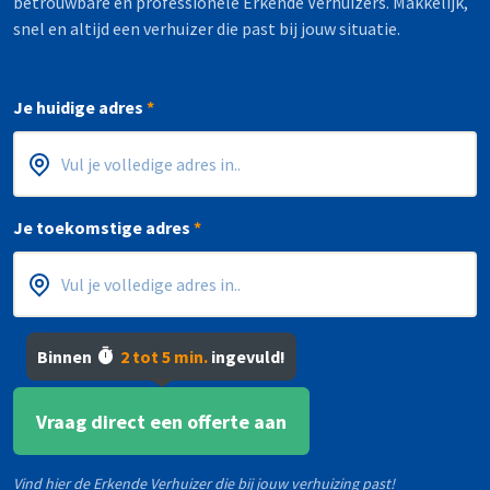
betrouwbare en professionele Erkende Verhuizers. Makkelijk,
snel en altijd een verhuizer die past bij jouw situatie.
Je huidige adres
*
Postcode
Huisnummer
*
*
Je toekomstige adres
*
Postcode
Huisnummer
*
*
Binnen
2 tot 5 min.
ingevuld!
Vraag direct een offerte aan
Vind hier de Erkende Verhuizer die bij jouw verhuizing past!