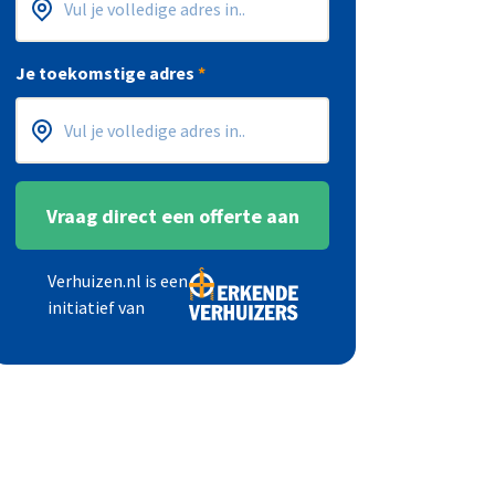
Postcode
Huisnummer
*
*
Je toekomstige adres
*
Postcode
Huisnummer
*
*
Vraag direct een offerte aan
Verhuizen.nl is een
initiatief van