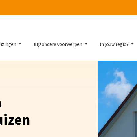
Tube
uizingen
Bijzondere voorwerpen
In jouw regio?
n
uizen