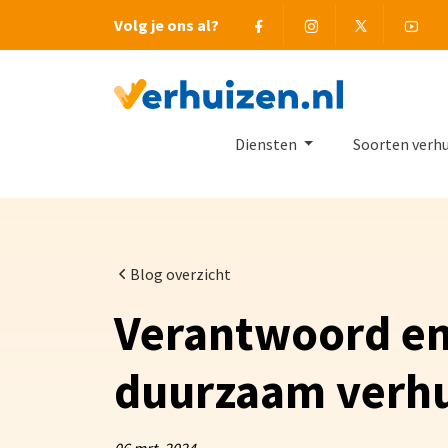
Facebook
Instagram
Twitter
You
Volg je ons al?
Terug naar Homepage
Diensten
Soorten verh
Blog overzicht
Verantwoord e
duurzaam verh