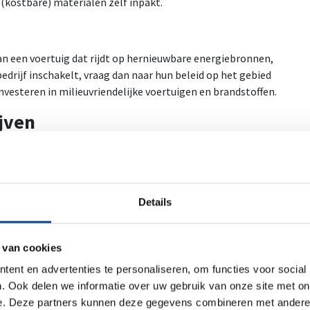
e(kostbare) materialen zelf inpakt.
an een voertuig dat rijdt op hernieuwbare energiebronnen,
sbedrijf inschakelt, vraag dan naar hun beleid op het gebied
nvesteren in milieuvriendelijke voertuigen en brandstoffen.
jven
amheid hoog in het vaandel hebben staan. Ze maken gebruik
ficiënte routeplanning en recyclen
n een offerte op onze website voor het verhuisbedrijf met
jn van een brancheorganisatie die groene praktijken
Details
lossen
 van cookies
raktijken toepassen. Probeer zoveel mogelijk items
ent en advertenties te personaliseren, om functies voor social
itten te verminderen. Gebruik indien mogelijk een
. Ook delen we informatie over uw gebruik van onze site met on
 besparen. Daarnaast kun je ook overwegen om zwaardere
e. Deze partners kunnen deze gegevens combineren met andere i