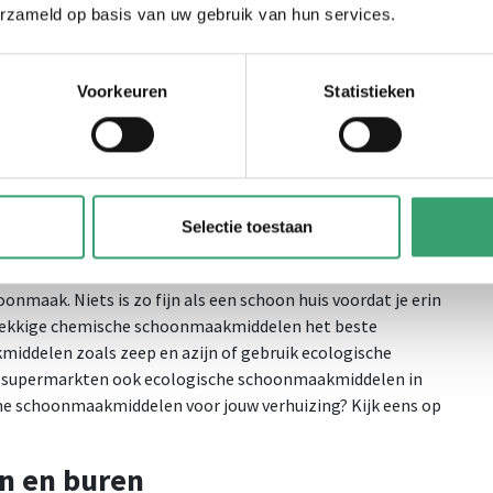
 ze als eerste worden uitgeladen en het proces efficiënter
erzameld op basis van uw gebruik van hun services.
 van je nieuwe huis
Voorkeuren
Statistieken
uurzame keuzes te maken bij het inrichten. Kies voor
ut uit duurzaam beheerde bossen. Gebruik energiezuinige
leren van zonnepanelen om je energieverbruik te
Selectie toestaan
schoonmaakmiddelen
oonmaak. Niets is zo fijn als een schoon huis voordat je erin
ardnekkige chemische schoonmaakmiddelen het beste
kmiddelen zoals zeep en azijn of gebruik ecologische
l supermarkten ook ecologische schoonmaakmiddelen in
me schoonmaakmiddelen voor jouw verhuizing? Kijk eens op
en en buren