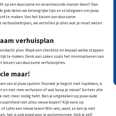
je dit op een duurzame en verantwoorde manier doen? Dan
eide gids delen we belangrijke tips en strategieën om jouw
oord te maken. Van het kiezen van duurzame
verhuisbedrijven, we vertellen je alles wat je moet weten
zaam verhuisplan
ordacht plan. Maak een checklist en bepaal welke stappen
lijk te maken. Denk aan zaken zoals het minimaliseren van
et kiezen van duurzame verhuisopties.
ycle maar!
en van al jouw spullen. Voordat je begint met inpakken, is
el en niet mee verhuizen of wat koop je nieuw? Sorteer alle
je niet meer nodig hebt. Ben je uitgekeken op jouw oude
urzaamheid niet alles nieuw kopen? Kijk eens op
of tafel een nieuw leven! Win-win, want zo ben je niet
n, het is ook goed voor je portemonnee. Heb je zelf