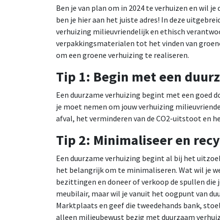
Ben je van plan om in 2024 te verhuizen en wil 
ben je hier aan het juiste adres! In deze uitgebr
verhuizing milieuvriendelijk en ethisch verantw
verpakkingsmaterialen tot het vinden van groene 
om een groene verhuizing te realiseren.
Tip 1: Begin met een duur
Een duurzame verhuizing begint met een goed do
je moet nemen om jouw verhuizing milieuvriende
afval, het verminderen van de CO2-uitstoot en h
Tip 2: Minimaliseer en rec
Een duurzame verhuizing begint al bij het uitzoek
het belangrijk om te minimaliseren. Wat wil je w
bezittingen en doneer of verkoop de spullen die 
meubilair, maar wil je vanuit het oogpunt van du
Marktplaats en geef die tweedehands bank, stoel 
alleen milieubewust bezig met duurzaam verhuize