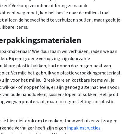
uizen? Verkoop ze online of breng ze naar de
Wat echt weg moet, kan het beste naar de milieustraat
t alleen de hoeveelheid te verhuizen spullen, maar geeft je
uikbare items.
verpakkingsmaterialen
p inpakmateriaal? Wie duurzaam wil verhuizen, raden we aan
den. Bij een groene verhuizing zijn duurzame
ruikbare plastic bakken, kartonnen dozen gemaakt van
apier. Vermijd het gebruik van plastic verpakkingsmateriaal
zijn voor het milieu. Breekbare en kostbare items wil je
c wikkel- of noppenfolie, er zijn genoeg alternatieven voor
k van oude handdoeken, kussenslopen of sokken. Heb je dit
lsnog wegwerpmateriaal, maar in tegenstelling tot plastic
e je hier niet druk om te maken. Jouw verhuizer zal zorgen
rkende Verhuizer heeft zijn eigen
inpakinstructies
.