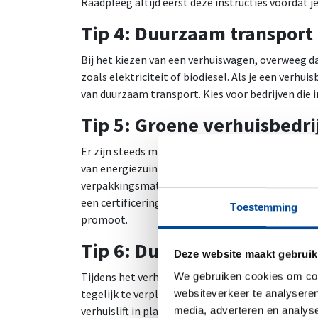
Raadpleeg altijd eerst deze instructies voordat j
Tip 4: Duurzaam transport
Bij het kiezen van een verhuiswagen, overweeg d
zoals elektriciteit of biodiesel. Als je een verhui
van duurzaam transport. Kies voor bedrijven die i
Tip 5: Groene verhuisbedri
Er zijn steeds meer verhuisbedrijven die duurza
van energiezuinige voertuigen, implementeren ef
verpakkingsmaterialen. Kies bij het aanvragen va
een certificering voor duurzaamheid of die lid zi
Toestemming
promoot.
Tip 6: Duurzaam laden en 
Deze website maakt gebruik
Tijdens het verhuisproces kun je ook duurzame p
We gebruiken cookies om cont
tegelijk te verplaatsen om het aantal transportr
websiteverkeer te analyseren
verhuislift in plaats van de trap om energie te
media, adverteren en analys