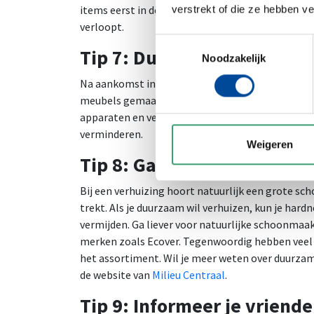
items eerst in de verhuiswagen te plaatsen, zodat
verstrekt of die ze hebben v
verloopt.
Toestemmingsselectie
Tip 7: Duurzame inrichting
Noodzakelijk
Na aankomst in jouw nieuwe huis is het tijd om d
meubels gemaakt van gerecycled materiaal of ho
apparaten en verlichting en overweeg het instal
verminderen.
Weigeren
Tip 8: Ga voor duurzame 
Bij een verhuizing hoort natuurlijk een grote sch
trekt. Als je duurzaam wil verhuizen, kun je h
vermijden. Ga liever voor natuurlijke schoonmaa
merken zoals Ecover. Tegenwoordig hebben vee
het assortiment. Wil je meer weten over duurza
de website van
Milieu Centraal
.
Tip 9: Informeer je vriend