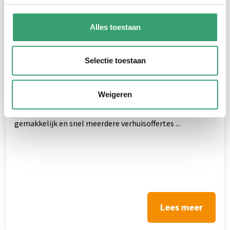
Alles toestaan
Selectie toestaan
Verhuisofferte aanvragen
Het vinden van een betrouwbare en hoogwaardige
Weigeren
verhuizer kan een uitdaging zijn. Met Verhuizen.nl is deze
zoektocht verleden tijd! Via onze website kun je
gemakkelijk en snel meerdere verhuisoffertes ...
Lees meer