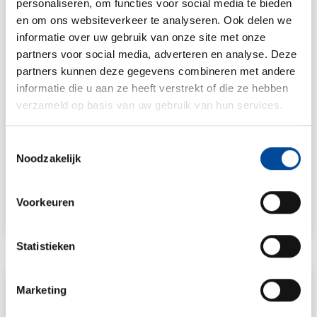
personaliseren, om functies voor social media te bieden
weten
en om ons websiteverkeer te analyseren. Ook delen we
Spoedverhuizingen kunnen soms onvermijdelijk zijn.
informatie over uw gebruik van onze site met onze
Bijvoorbeeld omdat je eerder de sleutel van je nieuwe huis
partners voor social media, adverteren en analyse. Deze
krijgt dan verwacht, een dringende zakelijke verhuizing
partners kunnen deze gegevens combineren met andere
moet regelen, je huis onbewoonbaar...
informatie die u aan ze heeft verstrekt of die ze hebben
verzameld op basis van uw gebruik van hun services.
Toestemmingsselectie
Noodzakelijk
Lees meer
Voorkeuren
Statistieken
Marketing